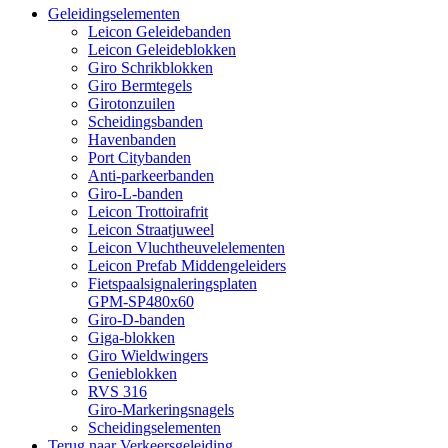
Geleidingselementen
Leicon Geleidebanden
Leicon Geleideblokken
Giro Schrikblokken
Giro Bermtegels
Girotonzuilen
Scheidingsbanden
Havenbanden
Port Citybanden
Anti-parkeerbanden
Giro-L-banden
Leicon Trottoirafrit
Leicon Straatjuweel
Leicon Vluchtheuvelelementen
Leicon Prefab Middengeleiders
Fietspaalsignaleringsplaten
GPM-SP480x60
Giro-D-banden
Giga-blokken
Giro Wieldwingers
Genieblokken
RVS 316
Giro-Markeringsnagels
Scheidingselementen
Terug naar Verkeersgeleiding