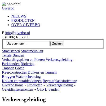
Giverbo
NIEUWS
PRODUCTEN
OVER GIVERBO
E
info@giverbo.nl
T
(0186) 61 55 00
Straatstenen
Straatmeubilair
Tegels
Banden
Verhardingsplaten en Poeren
Verkeersgeleiding
Parkbanden
Riolering
Trappen
Goten
Keerconstructies
Duikers en Tunnels
Bruggen
Waterbeheersing
Kolken en putafdekkingen
Begraafplaatsinrichting
Giverbo home
»
Producten
»
Verkeersgeleiding
»
Geleidingselementen
»
Giro-L-banden
Verkeersgeleiding