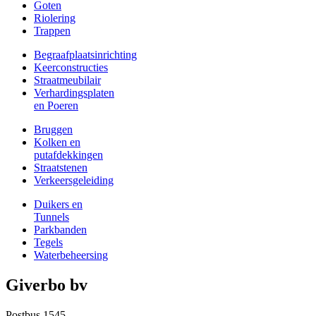
Goten
Riolering
Trappen
Begraafplaatsinrichting
Keerconstructies
Straatmeubilair
Verhardingsplaten
en Poeren
Bruggen
Kolken en
putafdekkingen
Straatstenen
Verkeersgeleiding
Duikers en
Tunnels
Parkbanden
Tegels
Waterbeheersing
Giverbo bv
Postbus 1545