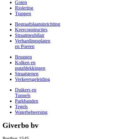
Goten
Riolering
Trappen
Begraafplaatsinrichting
Keerconstructies
Straatmeubilair
Verhardingsplaten
en Poeren
Bruggen
Kolken en
putafdekkingen
Straatstenen
Verkeersgeleiding
Duikers en
Tunnels
Parkbanden
Tegels
Waterbeheersing
Giverbo bv
Postbus 1545