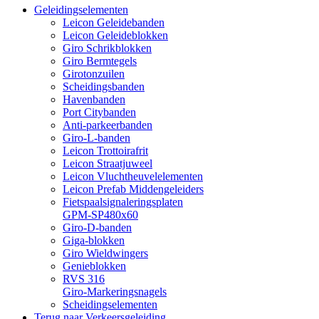
Geleidingselementen
Leicon Geleidebanden
Leicon Geleideblokken
Giro Schrikblokken
Giro Bermtegels
Girotonzuilen
Scheidingsbanden
Havenbanden
Port Citybanden
Anti-parkeerbanden
Giro-L-banden
Leicon Trottoirafrit
Leicon Straatjuweel
Leicon Vluchtheuvelelementen
Leicon Prefab Middengeleiders
Fietspaalsignaleringsplaten
GPM-SP480x60
Giro-D-banden
Giga-blokken
Giro Wieldwingers
Genieblokken
RVS 316
Giro-Markeringsnagels
Scheidingselementen
Terug naar Verkeersgeleiding