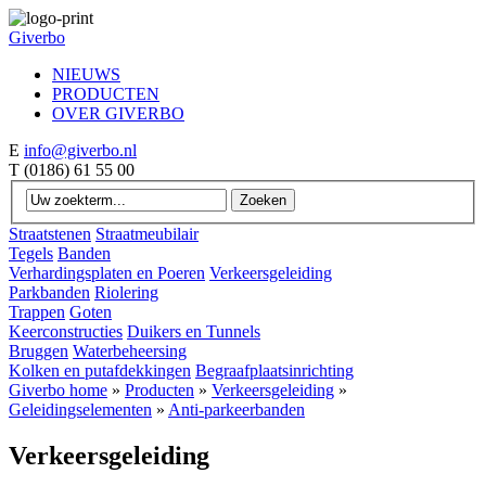
Giverbo
NIEUWS
PRODUCTEN
OVER GIVERBO
E
info@giverbo.nl
T
(0186) 61 55 00
Straatstenen
Straatmeubilair
Tegels
Banden
Verhardingsplaten en Poeren
Verkeersgeleiding
Parkbanden
Riolering
Trappen
Goten
Keerconstructies
Duikers en Tunnels
Bruggen
Waterbeheersing
Kolken en putafdekkingen
Begraafplaatsinrichting
Giverbo home
»
Producten
»
Verkeersgeleiding
»
Geleidingselementen
»
Anti-parkeerbanden
Verkeersgeleiding